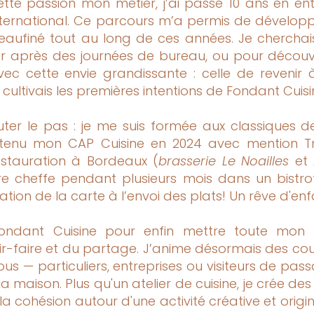
tte passion mon métier, j’ai passé 10 ans en ent
’international. Ce parcours m’a permis de dévelo
eaufiné tout au long de ces années. Je cherch
r après des journées de bureau, ou pour découvr
c cette envie grandissante : celle de revenir à 
cultivais les premières intentions de Fondant Cuisi
auter le pas : je me suis formée aux classiques d
 obtenu mon CAP Cuisine en 2024 avec mention Très
stauration à Bordeaux (
brasserie Le Noailles
et
 cheffe pendant plusieurs mois dans un bistro
ration de la carte à l’envoi des plats! Un rêve d'enfa
Fondant Cuisine pour enfin mettre toute mon 
r-faire et du partage. J’anime désormais des co
tous — particuliers, entreprises ou visiteurs de 
a maison. Plus qu'un atelier de cuisine, je crée d
a cohésion autour d'une activité créative et origin