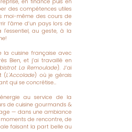
reprise, en finance puis en
pper des compétences utiles
ais moi-même des cours de
ir l’âme d’un pays lors de
l'essentiel, au geste, à la
ne!
e la cuisine française avec
 Bien, et j’ai travaillé en
bistrot La Remoulade
). J’ai
t (
L'Accolade
) où je gérais
nt qui se concrétise...
énergie au service de la
urs de cuisine gourmands &
passage — dans une ambiance
es moments de rencontre, de
ale faisant la part belle au