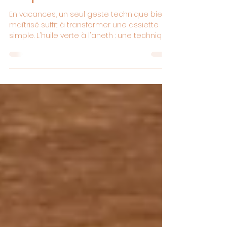
L'huile verte à l'aneth : la
technique de chef à
adopter cet été
En vacances, un seul geste technique bien
maîtrisé suffit à transformer une assiette
simple. L'huile verte à l'aneth : une technique
anti-gaspi, rapide, et déclinable à l'infini.