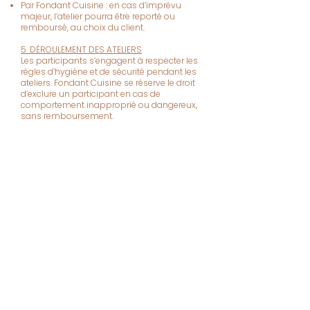
Par Fondant Cuisine : en cas d’imprévu
majeur, l’atelier pourra être reporté ou
remboursé, au choix du client.
5. DÉROULEMENT DES ATELIERS
Les participants s’engagent à respecter les
règles d’hygiène et de sécurité pendant les
ateliers. Fondant Cuisine se réserve le droit
d’exclure un participant en cas de
comportement inapproprié ou dangereux,
sans remboursement.
6. ALLERGIES ET RÉGIMES PARTICULIERS
Le client doit signaler toute allergie ou
régime spécifique au moment de la
réservation. Fondant Cuisine s’efforcera
d’adapter les recettes, sans garantie d’une
exclusion totale des allergènes.
7. PROPRIÉTÉ INTELLECTUELLE
Les recettes, supports, visuels, et contenus
des ateliers sont la propriété exclusive de
Fondant Cuisine. Toute reproduction,
diffusion ou utilisation à des fins
commerciales est interdite sans
autorisation écrite.
8. SERVICE CLIENTELE & RETOURS