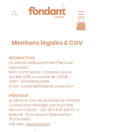
Mentions légales & CGV
INFORMATIONS:
Ce site est édité par Emilie Chemouli
Laboureau
Nom Commercial : Fondant Cuisine
Société: EURL au capital de 2000€
SIRET :
10041669200018
Email :
contact@fondantcuisine.com
HÉBERGEUR :
Le site et le nom de domaine de Fondant
Cuisine sont hébergés par la société
Wix.com France - SAS
903 439 388
R.C.S.
Adresse : 19 boulevard Malesherbes -
75008 PARIS
Site web :
www.wix.com