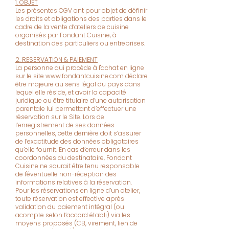
1. OBJET
Les présentes CGV ont pour objet de définir
les droits et obligations des parties dans le
cadre de la vente d’ateliers de cuisine
organisés par Fondant Cuisine, à
destination des particuliers ou entreprises.
2. RESERVATION & PAIEMENT
La personne qui procède à l'achat en ligne
sur le site
www.fondantcuisine.com
déclare
être majeure au sens légal du pays dans
lequel elle réside, et avoir la capacité
juridique ou être titulaire d’une autorisation
parentale lui permettant d’effectuer une
réservation sur le Site. Lors de
l’enregistrement de ses données
personnelles, cette dernière doit s’assurer
de l’exactitude des données obligatoires
qu’elle fournit. En cas d’erreur dans les
coordonnées du destinataire, Fondant
Cuisine ne saurait être tenu responsable
de l'éventuelle non-réception des
informations relatives à la réservation.
Pour les réservations en ligne d’un atelier,
toute réservation est effective après
validation du paiement intégral (ou
acompte selon l’accord établi) via les
moyens proposés (CB, virement, lien de