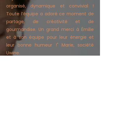
organisé, dynamique et convivial !
Toute l’équipe a adoré ce moment de
partage, de créativité et de
gourmandise. Un grand merci à Émilie
et à son équipe pour leur énergie et
leur bonne humeur !" Marie, société
Uwine.