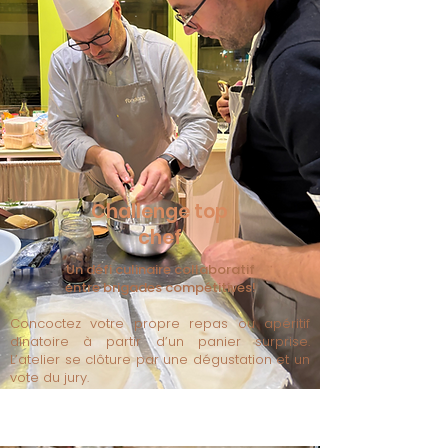
Challenge top
chef
Un défi culinaire collaboratif
entre brigades compétitives!
Concoctez votre propre repas ou apéritif
dinatoire à partir d’un panier surprise.
L’atelier se clôture par une dégustation et un
vote du jury.