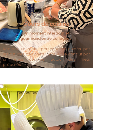
Cours de cuisine
Un moment interactif et
gourmand entre collègues!
Réalisez un menu personnalisé guidés par
les astuces des chefs. L’atelier se conclut par
un repas convivial autour des mets
préparés.