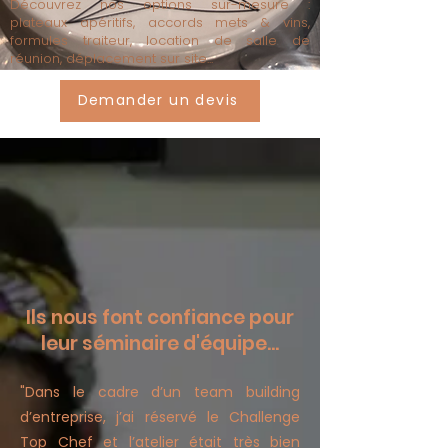
Découvrez nos options sur-mesure :
plateaux apéritifs, accords mets & vins,
formules traiteur, location de salle de
réunion, déplacement sur site...
Demander un devis
Ils nous font confiance pour
leur séminaire d'équipe...
"Dans le cadre d’un team building
d’entreprise, j’ai réservé le Challenge
Top Chef et l’atelier était très bien