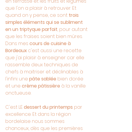
en terrasse et les fruits et légumes 
que l'on a plaisir à retrouver. Et 
quand on y pense, ce sont 
trois 
simples éléments qui se subliment 
en un triptyque parfait
, pour autant 
que les fraises soient bien mûres. 
Dans mes 
cours de cuisine à 
Bordeaux
 c'est aussi une recette 
que j'ai plaisir à enseigner car elle 
rassemble deux techniques de 
chefs à maitriser et déclinables à 
l'infini: une 
pâte sablée
 bien dorée 
et une 
crème pâtissière
 à la vanille 
onctueuse.
C'est LE 
dessert du printemps
 par 
excellence. Et dans la région 
bordelaise nous sommes 
chanceux, dès que les premières 