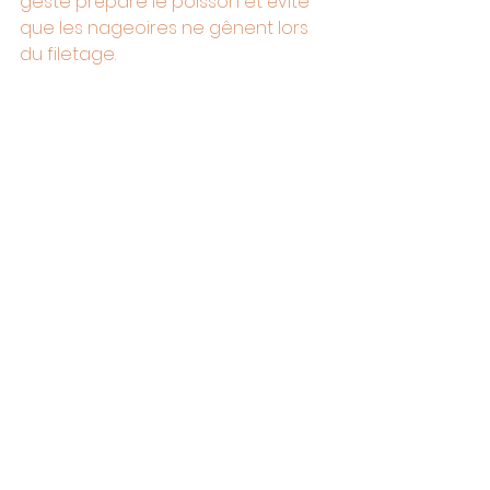
geste prépare le poisson et évite 
que les nageoires ne gênent lors 
du filetage.