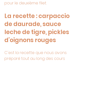
pour le deuxième filet.
La recette : carpaccio 
de daurade, sauce 
leche de tigre, pickles 
d'oignons rouges
C'est la recette que nous avons 
préparé tout au long des cours 
atour du menu de printemps. Elle 
réunit tout ce que j'aime dans une 
assiette de saison : de la fraîcheur, 
de la précision, et une sauce qui 
change tout. Le leche de tigre — 
littéralement « lait de tigre » — est 
une marinade originaire du Pérou. 
Ici on l'utilise comme sauce, 