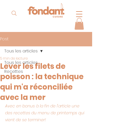
Post
Tous les articles
5 min de lecture
Tous les articles
Lever les filets de
Recettes
poisson : la technique
qui m'a réconciliée
avec la mer
Avec en bonus à la fin de l'article une 
des recettes du menu de printemps qui 
vient de se terminer!